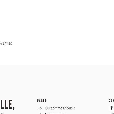
1471/mac
PAGES
CO
Qui sommes nous ?